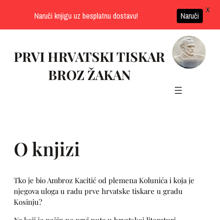
X
Naruči knjigu uz besplatnu dostavu!
Naruči
Skoči
do
PRVI HRVATSKI TISKAR
sadržaja
BROZ ŽAKAN
O knjizi
Tko je bio Ambroz Kacitić od plemena Kolunića i koja je
njegova uloga u radu prve hrvatske tiskare u gradu
Kosinju?
Na koji je način po prvi puta u hrvatskoj literaturi