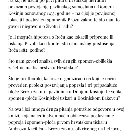
pokazano postojanje pavlinskog samostana u Donjem
Kosinju osnovanog 1453. godine – na čijoj je povijesnoj
lokaciji i postavljen spomenik Brozu žaknu te što nam to
govori njegovom o životu i radu?
Je li moguća hipoteza o Roču kao lokaciji pripreme ili
tiskanja Prvotiska u kontekstu osmanskog pustošenja
Roča 1482. godine?
Što nam govori analiza svih drugih spomen-obilježja
začetnicima tiskarstva u Hrvatskoj?
Što je prethodilo, kako se organizirao i na koji je način
proveden projekt postavljanja poprsja i tri pripadajuće
ploče Brozu žaknu i pavlinima u Donjem Kosinju te velike
spomen-ploče Kosinjskoj tiskari u Kosinjskom Bakovcu?
Na ova i još mnoga druga pitanja potražite odgovore u ovoj
knjizi, koja na jedinstven način obilježava postavljanje
poprsja i spomen-ploča prvom hrvatskom tiskaru
Ambrozu Kacitiću – Brozu žaknu, otkrivenog na Petrovu,